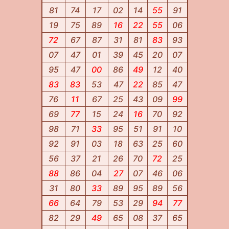
81
74
17
02
14
55
91
19
75
89
16
22
55
06
72
67
87
31
81
83
93
07
47
01
39
45
20
07
95
47
00
86
49
12
40
83
83
53
47
22
85
47
76
11
67
25
43
09
99
69
77
15
24
16
70
92
98
71
33
95
51
91
10
92
91
03
18
63
25
60
56
37
21
26
70
72
25
88
86
04
27
07
46
06
31
80
33
89
95
89
56
66
64
79
53
29
94
77
82
29
49
65
08
37
65