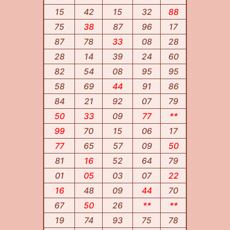
15
42
15
32
88
75
38
87
96
17
87
78
33
08
28
28
14
39
24
60
82
54
08
95
95
58
69
44
91
86
84
21
92
07
79
50
33
09
77
**
99
70
15
06
17
77
65
57
09
50
81
16
52
64
79
01
05
03
07
22
16
48
09
44
70
67
50
26
**
**
19
74
93
75
78