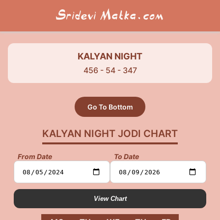
Sridevi Matka.com
KALYAN NIGHT
456 - 54 - 347
Go To Bottom
KALYAN NIGHT JODI CHART
From Date
To Date
View Chart