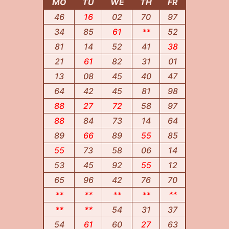
MO
TU
WE
TH
FR
46
16
02
70
97
34
85
61
**
52
81
14
52
41
38
21
61
82
31
01
13
08
45
40
47
64
42
45
81
98
88
27
72
58
97
88
84
73
14
64
89
66
89
55
85
55
73
58
06
14
53
45
92
55
12
65
96
42
76
70
**
**
**
**
**
**
**
54
31
37
54
61
60
27
63