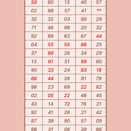
50
60
13
40
57
02
98
57
41
**
32
32
03
90
29
71
46
98
20
32
92
89
63
67
44
04
55
55
88
25
37
66
26
34
29
13
61
51
99
60
90
33
24
83
16
66
44
26
81
79
98
23
69
22
82
02
05
22
48
45
43
14
72
78
21
92
41
26
21
42
87
39
90
57
09
98
31
06
39
86