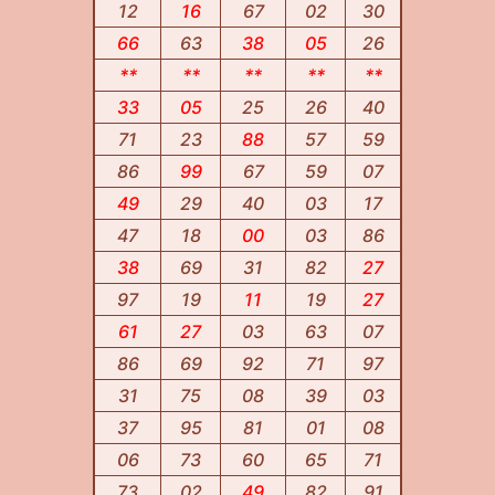
12
16
67
02
30
66
63
38
05
26
**
**
**
**
**
33
05
25
26
40
71
23
88
57
59
86
99
67
59
07
49
29
40
03
17
47
18
00
03
86
38
69
31
82
27
97
19
11
19
27
61
27
03
63
07
86
69
92
71
97
31
75
08
39
03
37
95
81
01
08
06
73
60
65
71
73
02
49
82
91