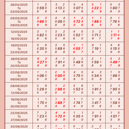
168
289
344
238
569
458
345
129
558
370
28/04/2025
59
13
07
22
80
To
02/05/2025
349
259
488
459
160
246
116
125
377
169
05/05/2025
66
08
72
88
76
To
09/05/2025
369
156
345
256
456
570
359
227
137
146
12/05/2025
82
23
52
71
11
To
16/05/2025
580
690
358
568
168
177
678
117
489
889
19/05/2025
35
69
55
19
15
To
23/05/2025
688
359
478
146
257
260
258
114
347
379
26/05/2025
27
91
48
56
49
To
30/05/2025
145
150
280
569
458
500
490
248
117
558
02/06/2025
06
00
75
34
98
To
06/06/2025
255
900
125
260
357
660
135
128
270
168
09/06/2025
29
88
52
91
95
To
13/06/2025
115
140
134
378
124
770
130
678
113
459
16/06/2025
75
88
74
41
58
To
20/06/2025
778
256
458
499
166
140
379
146
145
579
23/06/2025
23
72
35
91
01
To
27/06/2025
30/06/2025