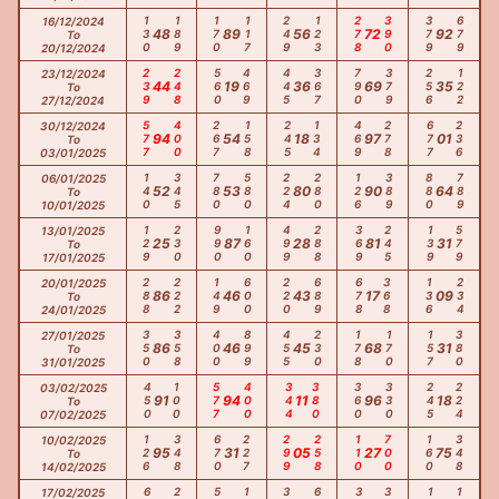
130
189
170
117
249
123
278
390
379
679
16/12/2024
48
89
56
72
92
To
20/12/2024
239
248
560
469
445
367
790
379
256
122
23/12/2024
44
19
36
69
35
To
27/12/2024
577
400
267
158
245
134
469
278
677
236
30/12/2024
94
54
18
97
01
To
03/01/2025
140
345
780
580
224
280
126
389
880
789
06/01/2025
52
53
80
90
64
To
10/01/2025
129
230
990
160
499
288
369
245
139
579
13/01/2025
25
87
28
81
31
To
17/01/2025
288
222
149
600
220
689
678
368
136
234
20/01/2025
86
46
43
17
09
To
24/01/2025
350
358
400
899
455
230
178
170
157
380
27/01/2025
86
46
45
68
31
To
31/01/2025
450
100
577
400
344
380
360
330
245
224
03/02/2025
91
94
11
96
18
To
07/02/2025
126
348
670
227
299
258
110
700
160
348
10/02/2025
95
31
05
27
75
To
14/02/2025
17/02/2025