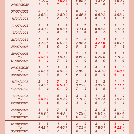
479
227
117
144
569
279
247
278
367
136
01
99
08
37
60
To
04/07/2025
880
337
770
190
680
268
369
289
333
125
07/07/2025
63
40
46
89
98
To
11/07/2025
580
234
169
256
115
245
369
330
290
355
14/07/2025
39
63
71
86
13
To
18/07/2025
237
788
000
480
225
459
147
368
367
156
21/07/2025
23
02
98
27
62
To
25/07/2025
159
122
117
136
237
580
368
500
179
136
28/07/2025
55
90
23
75
70
To
01/08/2025
330
267
139
357
270
679
455
166
226
136
04/08/2025
65
35
92
43
00
To
08/08/2025
239
339
780
569
237
788
146
258
***
***
11/08/2025
45
50
23
15
**
To
15/08/2025
666
148
589
670
278
569
138
247
559
246
18/08/2025
83
23
70
23
92
To
22/08/2025
349
559
789
235
156
469
268
220
233
449
25/08/2025
69
40
29
64
87
To
29/08/2025
347
589
167
123
228
346
224
127
345
345
01/09/2025
42
46
23
80
22
To
05/09/2025