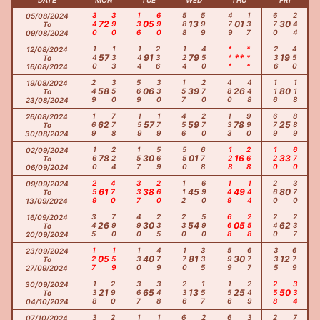
DATE
MON
TUE
WED
THU
FRI
340
390
136
690
588
599
479
137
670
244
05/08/2024
72
05
13
01
30
To
09/08/2024
140
133
144
236
124
450
***
***
236
450
12/08/2024
57
91
79
**
19
To
16/08/2024
249
350
569
330
157
270
480
448
116
118
19/08/2024
58
06
39
26
80
To
23/08/2024
169
778
159
179
456
270
133
990
679
889
26/08/2024
62
57
59
78
25
To
30/08/2024
160
224
157
569
550
678
128
268
120
670
02/09/2024
78
30
01
16
33
To
06/09/2024
259
470
337
260
112
690
149
144
260
370
09/09/2024
61
38
45
49
80
To
13/09/2024
345
790
490
235
230
590
668
258
240
237
16/09/2024
26
30
54
05
62
To
20/09/2024
127
159
130
479
170
335
599
677
335
679
23/09/2024
05
40
81
30
12
To
27/09/2024
138
290
367
348
236
157
156
249
258
334
30/09/2024
21
65
13
25
50
To
04/10/2024
07/10/2024