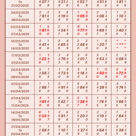
668
278
589
128
366
679
348
380
134
119
07
21
52
51
81
To
21/02/2025
279
380
588
900
190
366
244
134
119
235
24/02/2025
81
19
05
08
10
To
28/02/2025
150
380
247
158
890
160
367
350
130
235
03/03/2025
61
34
77
68
40
To
07/03/2025
266
146
369
889
220
260
110
578
***
***
10/03/2025
41
85
48
20
**
To
14/03/2025
138
147
223
448
334
678
366
120
280
369
17/03/2025
22
76
01
53
08
To
21/03/2025
339
125
160
689
380
233
140
569
340
390
24/03/2025
58
73
18
50
72
To
28/03/2025
126
170
360
146
459
590
247
360
467
158
31/03/2025
98
91
84
39
74
To
04/04/2025
330
146
356
570
337
567
115
568
135
259
07/04/2025
61
42
38
79
96
To
11/04/2025
689
157
369
678
255
190
245
225
178
257
14/04/2025
33
81
20
19
64
To
18/04/2025
122
189
678
370
139
160
790
158
355
126
21/04/2025
58
10
37
64
39
To
25/04/2025