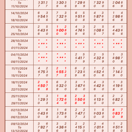
337
227
139
136
679
289
670
390
226
789
31
30
29
32
04
To
11/10/2024
690
356
779
390
690
588
459
368
126
468
14/10/2024
54
32
51
87
98
To
18/10/2024
266
580
190
280
449
356
235
567
446
166
21/10/2024
43
00
74
08
43
To
25/10/2024
***
***
***
***
***
***
***
***
***
***
28/10/2024
**
**
**
**
**
To
01/11/2024
***
***
***
***
257
579
247
589
180
378
04/11/2024
**
**
41
32
98
To
08/11/2024
467
230
267
122
679
256
140
246
579
220
11/11/2024
75
55
23
52
14
To
15/11/2024
249
578
689
200
330
160
446
390
146
360
18/11/2024
50
32
67
42
19
To
22/11/2024
110
333
124
660
258
389
560
490
260
237
25/11/2024
29
72
50
13
82
To
29/11/2024
400
689
133
689
257
223
190
580
800
779
02/12/2024
43
73
47
03
83
To
06/12/2024
379
679
346
268
245
230
226
489
168
290
09/12/2024
92
36
15
01
51
To
13/12/2024