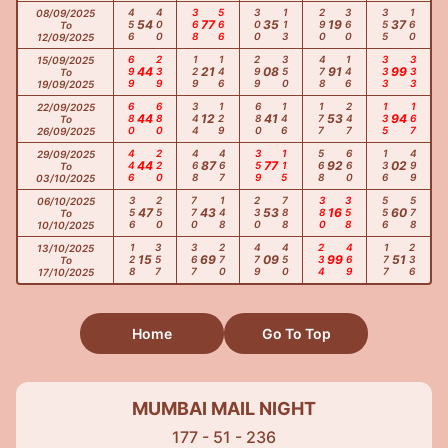
456
400
368
566
300
113
290
360
355
160
08/09/2025
54
77
35
19
37
To
12/09/2025
699
239
129
146
299
350
478
146
333
333
15/09/2025
44
21
08
91
99
To
19/09/2025
680
680
344
129
680
146
177
247
135
167
22/09/2025
44
12
41
53
94
To
26/09/2025
446
220
468
467
359
115
568
660
136
499
29/09/2025
44
87
77
92
02
To
03/10/2025
356
250
770
148
230
788
380
358
556
578
06/10/2025
47
43
53
16
60
To
10/10/2025
128
357
367
270
479
450
234
469
177
236
13/10/2025
15
69
09
99
51
To
17/10/2025
Home
Go To Top
MUMBAI MAIL NIGHT
177 - 51 - 236