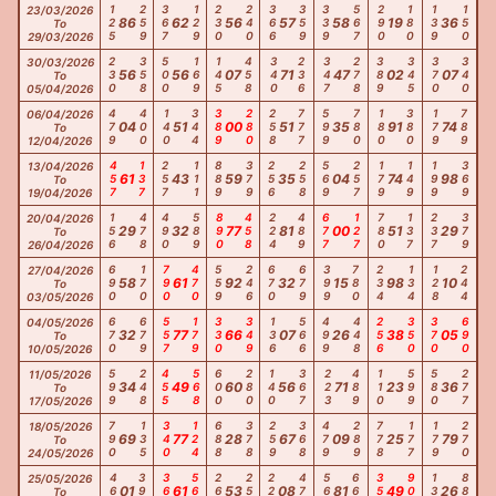
125
259
367
129
230
240
366
359
339
567
290
180
139
150
23/03/2026
86
62
56
57
58
19
36
To
29/03/2026
230
358
500
169
145
458
340
236
347
278
389
345
370
340
30/03/2026
56
56
07
71
47
02
07
To
05/04/2026
479
400
140
344
389
280
258
777
599
780
180
380
179
789
06/04/2026
04
51
00
51
35
91
74
To
12/04/2026
457
137
257
111
889
379
256
258
569
257
179
149
199
369
13/04/2026
61
43
59
35
04
74
98
To
19/04/2026
156
478
490
589
890
458
224
489
677
127
780
137
237
379
20/04/2026
29
32
77
81
00
51
29
To
26/04/2026
690
170
790
470
559
246
670
679
399
780
234
134
128
244
27/04/2026
58
61
92
32
15
98
10
To
03/05/2026
670
679
557
179
330
349
136
566
499
448
256
350
370
690
04/05/2026
32
77
66
07
26
38
05
To
10/05/2026
599
248
455
568
600
280
140
367
223
489
110
599
580
277
11/05/2026
34
49
60
56
71
23
36
To
17/05/2026
790
135
340
124
688
378
259
368
479
289
778
177
179
270
18/05/2026
69
77
28
67
09
25
79
To
24/05/2026
460
399
367
560
267
256
226
477
567
669
356
900
138
880
25/05/2026
01
61
53
08
81
49
26
To