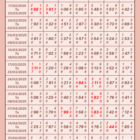
260
125
259
137
145
899
260
230
356
189
456
670
248
147
17/02/2025
88
61
06
85
48
53
42
To
23/02/2025
577
255
445
480
447
236
224
223
580
668
467
689
240
360
24/02/2025
92
32
51
87
30
73
69
To
02/03/2025
180
335
114
479
337
368
799
458
780
347
480
130
122
256
03/03/2025
91
60
37
57
54
24
53
To
09/03/2025
566
588
677
237
178
469
129
670
460
450
366
378
239
278
10/03/2025
71
02
69
23
09
58
47
To
16/03/2025
137
100
237
334
679
450
550
468
588
689
348
345
128
115
17/03/2025
11
20
29
08
13
52
17
To
23/03/2025
569
577
270
290
156
489
144
356
227
290
567
340
568
580
24/03/2025
09
91
21
94
11
87
93
To
30/03/2025
569
330
345
249
239
127
159
356
459
670
179
240
167
146
31/03/2025
06
25
40
54
83
76
41
To
06/04/2025
126
378
250
460
577
234
799
123
350
445
356
480
579
480
07/04/2025
98
70
99
56
83
42
12
To
13/04/2025
228
122
478
124
456
369
458
568
368
224
220
266
378
447
14/04/2025
25
97
58
79
78
44
85
To
20/04/2025
21/04/2025