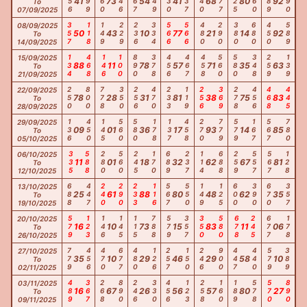
356
399
160
346
267
149
130
137
240
477
125
460
289
390
41
73
54
41
68
80
92
To
07/09/2025
357
118
149
229
236
334
566
566
480
290
380
680
450
589
08/09/2025
50
43
10
77
21
14
92
To
14/09/2025
134
468
146
100
890
378
456
467
458
560
580
348
259
139
15/09/2025
88
11
78
57
71
35
63
To
21/09/2025
250
800
778
350
256
470
233
119
256
369
278
456
468
445
22/09/2025
78
28
31
81
38
75
83
To
28/09/2025
136
450
145
560
580
178
137
458
270
779
579
167
567
780
29/09/2025
09
01
36
17
93
14
85
To
05/10/2025
335
588
280
560
245
170
689
237
114
688
259
557
567
128
06/10/2025
11
01
18
32
62
67
81
To
12/10/2025
688
447
240
290
233
116
567
550
149
125
600
390
670
357
13/10/2025
25
61
88
80
48
62
35
To
19/10/2025
579
123
146
145
115
788
579
357
350
580
678
245
677
178
20/10/2025
16
10
73
15
83
11
06
To
26/10/2025
779
456
470
677
480
126
257
150
246
900
447
440
579
389
27/10/2025
35
10
29
46
29
58
10
To
02/11/2025
489
367
268
890
246
330
456
123
258
160
189
578
570
890
03/11/2025
16
67
26
56
57
80
27
To
09/11/2025