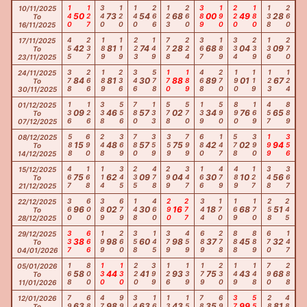
140
127
340
120
140
266
123
260
389
190
220
180
138
260
10/11/2025
50
73
54
68
00
49
28
To
16/11/2025
455
237
189
119
223
149
778
224
367
189
334
239
136
270
17/11/2025
42
81
74
28
68
04
09
To
23/11/2025
378
266
189
236
346
578
170
189
468
270
190
119
123
124
24/11/2025
84
81
30
88
89
01
67
To
30/11/2025
136
126
338
556
780
133
578
570
139
590
890
169
457
889
01/12/2025
09
46
57
02
34
76
65
To
07/12/2025
588
690
248
369
780
359
359
799
680
147
578
390
199
356
08/12/2025
15
48
57
75
42
02
94
To
14/12/2025
467
168
114
345
235
478
299
347
166
479
489
127
348
367
15/12/2025
75
62
09
04
30
10
56
To
21/12/2025
360
600
389
679
148
460
290
277
344
170
169
170
258
245
22/12/2025
96
02
30
16
18
68
51
To
28/12/2025
337
666
199
260
358
145
379
459
689
278
888
889
670
147
29/12/2025
38
98
60
98
37
45
32
To
04/01/2026
168
800
130
130
220
399
126
139
179
230
149
148
790
288
05/01/2026
58
44
41
93
75
43
68
To
11/01/2026
790
689
478
990
349
166
130
157
788
690
379
559
288
489
12/01/2026
63
98
63
43
35
99
81
To