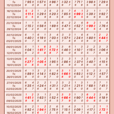
379
690
258
368
289
178
139
147
179
579
135
189
778
388
95
57
96
32
71
98
29
To
15/12/2024
560
245
156
289
688
235
378
780
469
135
256
126
199
778
16/12/2024
11
29
20
85
99
39
92
To
22/12/2024
128
122
168
880
114
360
680
250
249
679
900
225
124
448
23/12/2024
15
56
69
47
52
99
76
To
29/12/2024
680
127
669
180
370
445
357
368
129
680
459
190
266
257
30/12/2024
40
19
03
57
24
80
44
To
05/01/2025
569
112
150
678
368
147
356
600
146
370
245
267
334
349
06/01/2025
04
61
72
46
10
15
06
To
12/01/2025
480
278
145
249
135
159
224
349
120
368
239
370
146
366
13/01/2025
27
05
95
86
37
40
15
To
19/01/2025
459
180
380
239
567
480
358
150
360
120
560
237
348
278
20/01/2025
89
14
82
66
93
12
57
To
26/01/2025
689
447
246
248
148
236
336
245
129
380
178
350
770
137
27/01/2025
35
24
31
21
21
68
41
To
02/02/2025
169
236
358
157
258
345
367
349
180
370
680
266
380
990
03/02/2025
61
63
52
66
90
44
18
To
09/02/2025
568
246
126
257
223
690
579
456
389
117
146
223
124
110
10/02/2025
92
94
75
15
09
17
72
To
16/02/2025